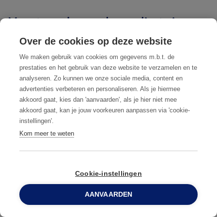
serviceverlener. Als particulier heeft u geen verplichting tot een
voedselveiligheid en ongediertebestrijding. We bespreken
Meest voorkomend ongedierte in
contract of preventieplan.
wetgeving, IPM, preventie, methodes, data en rapportage.
Mortsel
Over de cookies op deze website
VOORKOM EEN ONGEDIERTEPROBLEEM DOOR DE
We maken gebruik van cookies om gegevens m.b.t. de
SPOREN TIJDIG TE HERKENNEN
prestaties en het gebruik van deze website te verzamelen en te
analyseren. Zo kunnen we onze sociale media, content en
advertenties verbeteren en personaliseren. Als je hiermee
akkoord gaat, kies dan 'aanvaarden', als je hier niet mee
akkoord gaat, kan je jouw voorkeuren aanpassen via 'cookie-
instellingen'.
Kom meer te weten
Cookie-instellingen
RATTEN
M
AANVAARDEN
0800 96 900