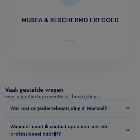
MUSEA & BESCHERMD ERFGOED
Vaak gestelde vragen
over ongediertepreventie & -bestrijding...
Wat kost ongediertebestrijding in Mortsel?
De
prijs van ongediertebestrijding
in Mortsel hangt af van een
Wanneer moet ik contact opnemen met een
aantal factoren: type ongedierte, grootte van het te behandelen
professioneel bedrijf?
oppervlak, de bestrijdingsmethode (gifvrij, preventief, fumigatie,