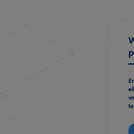
W
p
Er
el
v
t