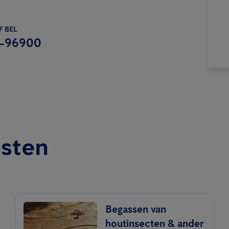
F BEL
-96900
nsten
Begassen van
houtinsecten & ander