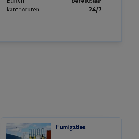
Buiten
bereikbaar
kantooruren
24/7
Fumigaties