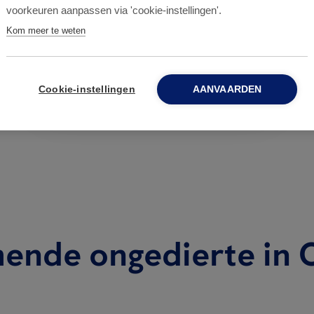
voorkeuren aanpassen via 'cookie-instellingen'.
Proofing -
Kom meer te weten
Bouwkundige wering
Cookie-instellingen
AANVAARDEN
ende ongedierte in O