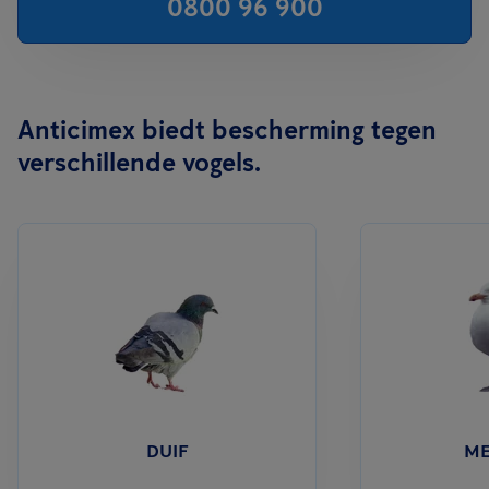
0800 96 900
Anticimex biedt bescherming tegen
verschillende vogels.
DUIF
M