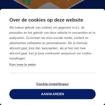
Over de cookies op deze website
Anticimex bij u in de buurt
We maken gebruik van cookies om gegevens m.b.t. de
prestaties en het gebruik van deze website te verzamelen en te
Vacatures
analyseren. Zo kunnen we onze sociale media, content en
advertenties verbeteren en personaliseren. Als je hiermee
Veelgestelde vragen
akkoord gaat, kies dan 'aanvaarden', als je hier niet mee
akkoord gaat, kan je jouw voorkeuren aanpassen via 'cookie-
instellingen'.
Kom meer te weten
Cookie-instellingen
Algemene voorwaarden
Privacy & cookies
AANVAARDEN
0800 96 900
© Copyright
2026
Anticimex