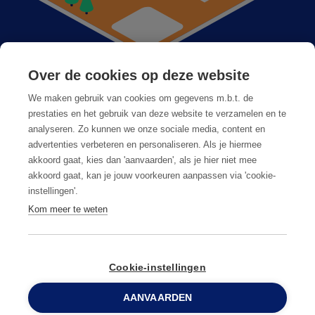
Over de cookies op deze website
Anticimex bij u in de buurt
We maken gebruik van cookies om gegevens m.b.t. de
Vacatures
prestaties en het gebruik van deze website te verzamelen en te
analyseren. Zo kunnen we onze sociale media, content en
Veelgestelde vragen
advertenties verbeteren en personaliseren. Als je hiermee
akkoord gaat, kies dan 'aanvaarden', als je hier niet mee
akkoord gaat, kan je jouw voorkeuren aanpassen via 'cookie-
instellingen'.
Kom meer te weten
Algemene voorwaarden
Privacy & cookies
Cookie-instellingen
AANVAARDEN
© Copyright
2026
Anticimex
0800 96 900