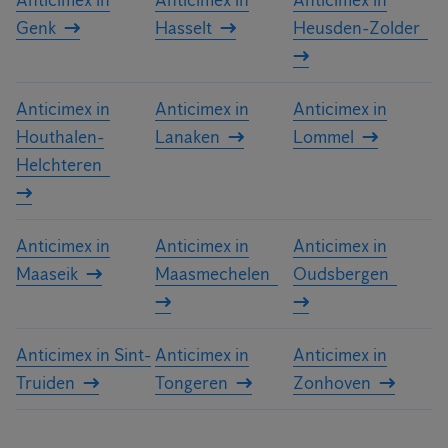
Anticimex in
Anticimex in
Anticimex in
Genk
Hasselt
Heusden-Zolder
Anticimex in
Anticimex in
Anticimex in
Houthalen-
Lanaken
Lommel
Helchteren
Anticimex in
Anticimex in
Anticimex in
Maaseik
Maasmechelen
Oudsbergen
Anticimex in Sint-
Anticimex in
Anticimex in
Truiden
Tongeren
Zonhoven