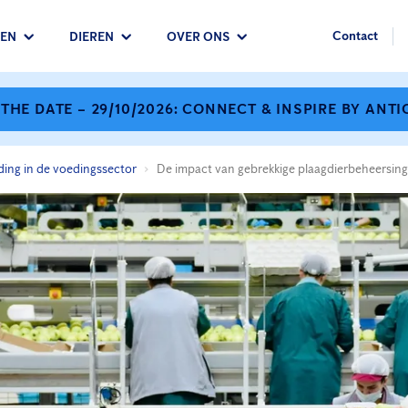
Contact
EN
DIEREN
OVER ONS
 THE DATE – 29/10/2026: CONNECT & INSPIRE BY ANTI
ding in de voedingssector
De impact van gebrekkige plaagdierbeheersing