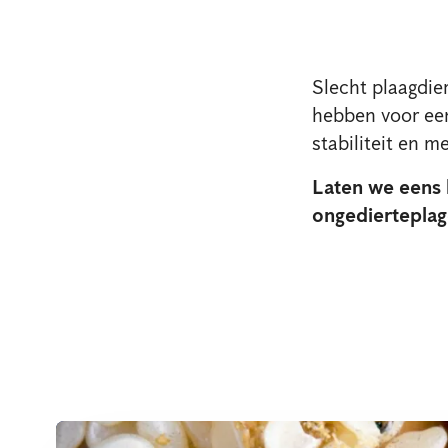
Slecht plaagdie
hebben voor een 
stabiliteit en m
Laten we eens k
ongedierteplag