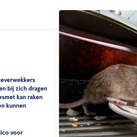
kteverwekkers
en bij zich dragen
esmet kan raken
en kunnen
sico voor