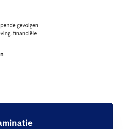
ijpende gevolgen
ving, financiële
an
aminatie