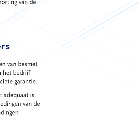
chorting van de
ers
ten van besmet
 het bedrijf
iete garantie.
t adequaat is,
redingen van de
ndingen