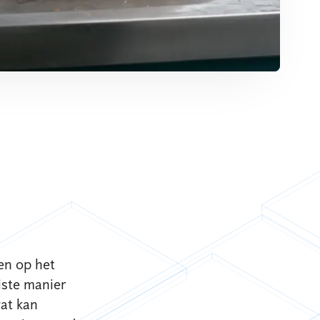
en op het
iste manier
wat kan