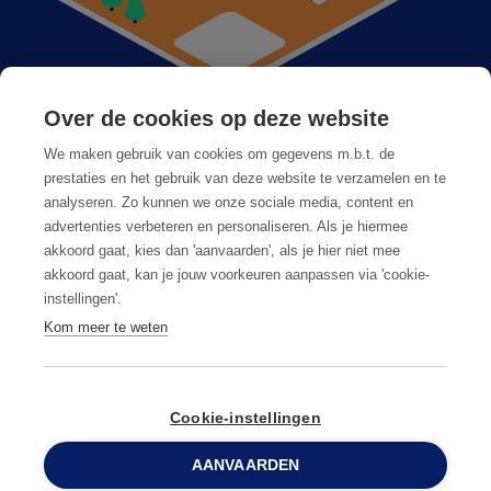
Over de cookies op deze website
Anticimex bij u in de buurt
We maken gebruik van cookies om gegevens m.b.t. de
Vacatures
prestaties en het gebruik van deze website te verzamelen en te
analyseren. Zo kunnen we onze sociale media, content en
Veelgestelde vragen
advertenties verbeteren en personaliseren. Als je hiermee
akkoord gaat, kies dan 'aanvaarden', als je hier niet mee
akkoord gaat, kan je jouw voorkeuren aanpassen via 'cookie-
instellingen'.
Kom meer te weten
Algemene voorwaarden
Privacy & cookies
Cookie-instellingen
AANVAARDEN
© Copyright
2026
Anticimex
0800 96 900