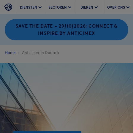
DIENSTEN
SECTOREN
DIEREN
OVER ONS
SAVE THE DATE – 29/10/2026: CONNECT &
INSPIRE BY ANTICIMEX
Home
Anticimex in Doornik