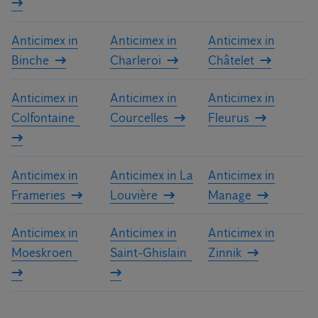
Anticimex in
Anticimex in
Anticimex in
Binche
Charleroi
Châtelet
Anticimex in
Anticimex in
Anticimex in
Colfontaine
Courcelles
Fleurus
Anticimex in
Anticimex in La
Anticimex in
Frameries
Louvière
Manage
Anticimex in
Anticimex in
Anticimex in
Moeskroen
Saint-Ghislain
Zinnik