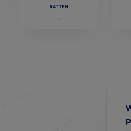
RATTEN
W
p