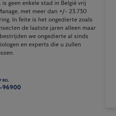
is geen enkele stad in België vrij
Manage, met meer dan +/- 23.730
ng. In feite is het ongedierte zoals
secten de laatste jaren alleen maar
bestrijden we ongedierte al sinds
iologen en experts die u zullen
ossen.
F BEL
-96900