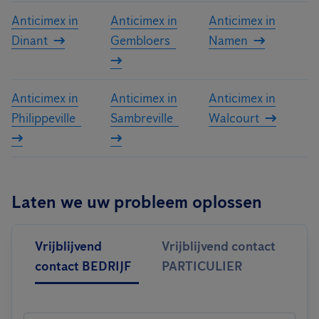
Anticimex in
Anticimex in
Anticimex in
Dinant
Gembloers
Namen
Anticimex in
Anticimex in
Anticimex in
Philippeville
Sambreville
Walcourt
Laten we uw probleem oplossen
Vrijblijvend
Vrijblijvend contact
contact BEDRIJF
PARTICULIER