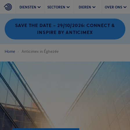
DIENSTEN
SECTOREN
DIEREN
OVER ONS
SAVE THE DATE – 29/10/2026: CONNECT &
INSPIRE BY ANTICIMEX
Home
Anticimex in Éghezée