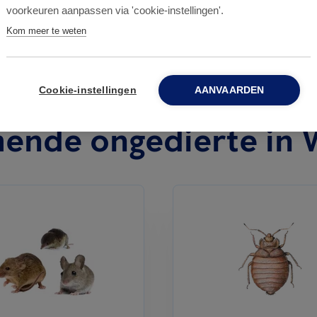
voorkeuren aanpassen via 'cookie-instellingen'.
Kom meer te weten
Cookie-instellingen
AANVAARDEN
ende ongedierte in 