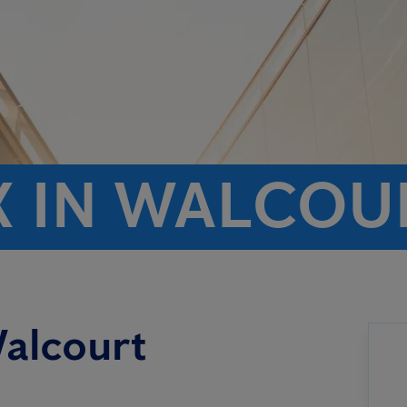
X IN WALCOU
Walcourt