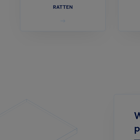
RATTEN
W
p