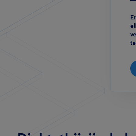
Er
el
v
t