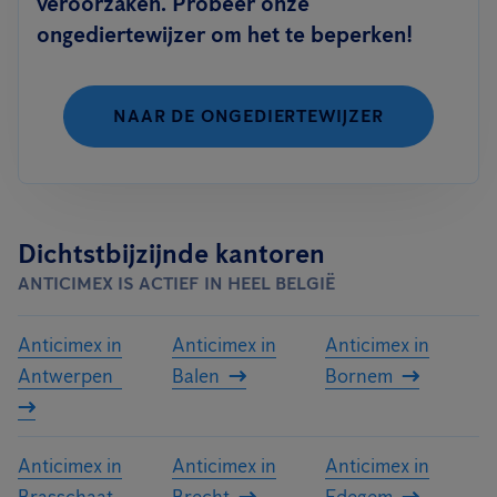
veroorzaken. Probeer onze
ongediertewijzer om het te beperken!
NAAR DE ONGEDIERTEWIJZER
Dichtstbijzijnde kantoren
ANTICIMEX IS ACTIEF IN HEEL BELGIË
Anticimex in
Anticimex in
Anticimex in
Antwerpen
Balen
Bornem
Anticimex in
Anticimex in
Anticimex in