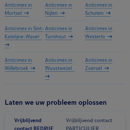
Anticimex in
Anticimex in
Anticimex in
Mortsel
Nijlen
Schoten
Anticimex in Sint-
Anticimex in
Anticimex in
Katelijne-Waver
Turnhout
Westerlo
Anticimex in
Anticimex in
Anticimex in
Willebroek
Wuustwezel
Zoersel
Laten we uw probleem oplossen
Vrijblijvend
Vrijblijvend contact
contact BEDRIJF
PARTICULIER