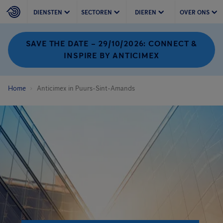
DIENSTEN
SECTOREN
DIEREN
OVER ONS
SAVE THE DATE – 29/10/2026: CONNECT &
INSPIRE BY ANTICIMEX
Home
Anticimex in Puurs-Sint-Amands