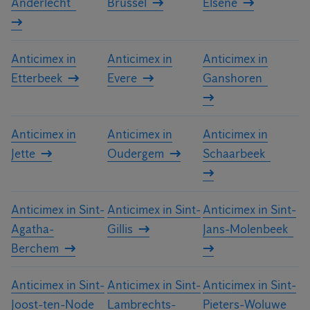
Anderlecht
Brussel
Elsene
Anticimex in
Anticimex in
Anticimex in
Etterbeek
Evere
Ganshoren
Anticimex in
Anticimex in
Anticimex in
Jette
Oudergem
Schaarbeek
Anticimex in Sint-
Anticimex in Sint-
Anticimex in Sint-
Agatha-
Gillis
Jans-Molenbeek
Berchem
Anticimex in Sint-
Anticimex in Sint-
Anticimex in Sint-
Joost-ten-Node
Lambrechts-
Pieters-Woluwe