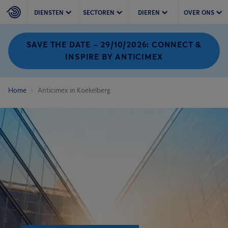
DIENSTEN
SECTOREN
DIEREN
OVER ONS
SAVE THE DATE – 29/10/2026: CONNECT &
INSPIRE BY ANTICIMEX
Home
Anticimex in Koekelberg