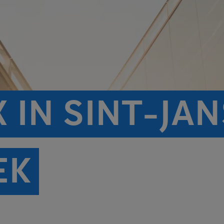
 IN SINT-JAN
EK