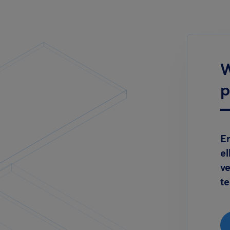
W
p
Er
el
v
t