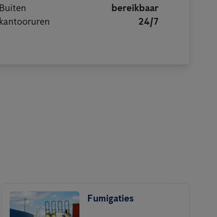
Buiten
bereikbaar
kantooruren
24/7
Fumigaties