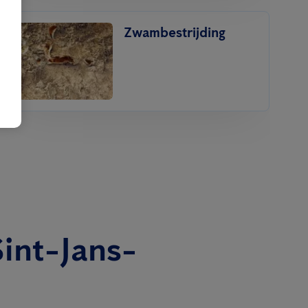
Zwambestrijding
int-Jans-