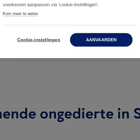
voorkeuren aanpassen via 'cookie-instellingen'.
Proofing -
Kom meer te weten
Bouwkundige wering
Cookie-instellingen
AANVAARDEN
ende ongedierte in S