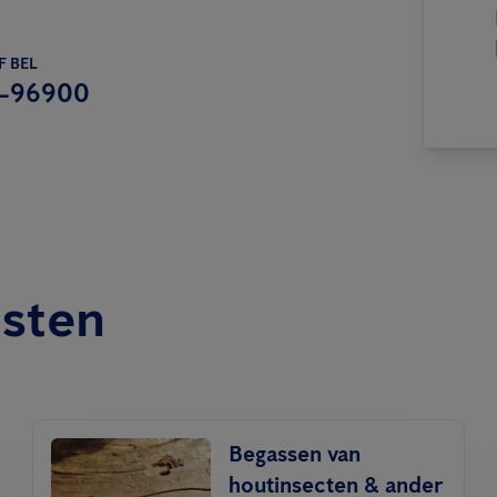
F BEL
-96900
nsten
Begassen van
houtinsecten & ander