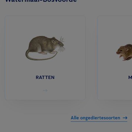
RATTEN
M
Alle ongediertesoorten