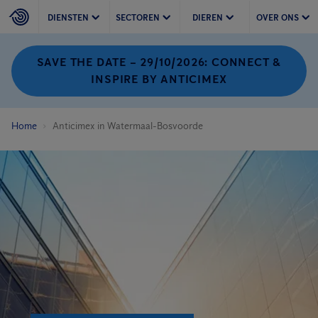
DIENSTEN
SECTOREN
DIEREN
OVER ONS
SAVE THE DATE – 29/10/2026: CONNECT &
INSPIRE BY ANTICIMEX
Home
Anticimex in Watermaal-Bosvoorde