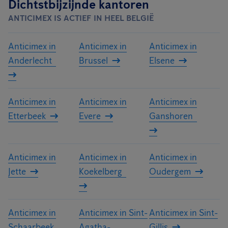
Dichtstbijzijnde kantoren
ANTICIMEX IS ACTIEF IN HEEL BELGIË
Anticimex in
Anticimex in
Anticimex in
Anderlecht
Brussel
Elsene
Anticimex in
Anticimex in
Anticimex in
Etterbeek
Evere
Ganshoren
Anticimex in
Anticimex in
Anticimex in
Jette
Koekelberg
Oudergem
Anticimex in
Anticimex in Sint-
Anticimex in Sint-
Schaarbeek
Agatha-
Gillis