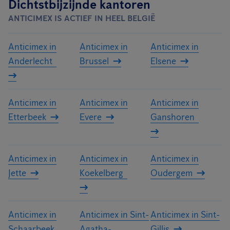
Dichtstbijzijnde kantoren
ANTICIMEX IS ACTIEF IN HEEL BELGIË
Anticimex in
Anticimex in
Anticimex in
Anderlecht
Brussel
Elsene
Anticimex in
Anticimex in
Anticimex in
Etterbeek
Evere
Ganshoren
Anticimex in
Anticimex in
Anticimex in
Jette
Koekelberg
Oudergem
Anticimex in
Anticimex in Sint-
Anticimex in Sint-
Schaarbeek
Agatha-
Gillis