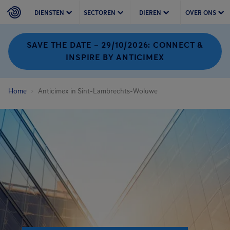
DIENSTEN
SECTOREN
DIEREN
OVER ONS
SAVE THE DATE – 29/10/2026: CONNECT &
INSPIRE BY ANTICIMEX
Home
Anticimex in Sint-Lambrechts-Woluwe