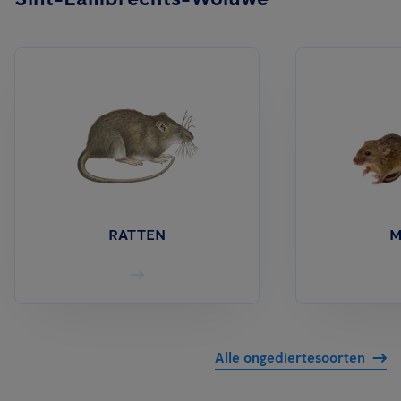
RATTEN
M
Alle ongediertesoorten